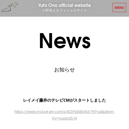
Yuto Ono official website
MENU
小野裕人オフィシャルサイト
News
お知らせ
レイメイ藤井のテレビCMがスタートしました
https://www.instagram.com/p/BZiYbBjBxN3/?hl=ja&taken-
by=yuuto0514