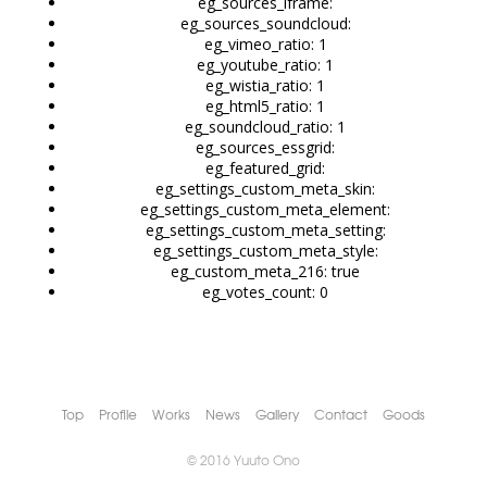
eg_sources_iframe:
eg_sources_soundcloud:
eg_vimeo_ratio:
1
eg_youtube_ratio:
1
eg_wistia_ratio:
1
eg_html5_ratio:
1
eg_soundcloud_ratio:
1
eg_sources_essgrid:
eg_featured_grid:
eg_settings_custom_meta_skin:
eg_settings_custom_meta_element:
eg_settings_custom_meta_setting:
eg_settings_custom_meta_style:
eg_custom_meta_216:
true
eg_votes_count:
0
Top
Profile
Works
News
Gallery
Contact
Goods
© 2016 Yuuto Ono